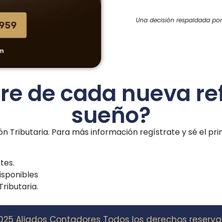
Una decisión respaldada por 
re de cada nueva ref
sueño?
ón Tributaria. Para más información regístrate y sé el pr
tes.
isponibles
ributaria.
025 Aliados Contadores Todos los derechos reserva